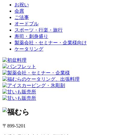
お祝い
会席
ご法事
オードブル
スポーツ・行楽・旅行
寿司・刺身盛り
製薬会社・セミナー・企業様向け
ケータリング
〒899-5201