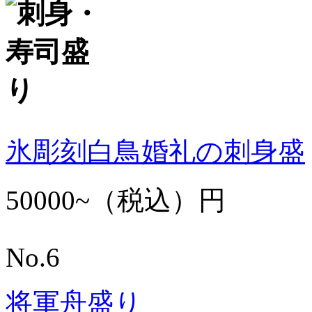
氷彫刻白鳥婚礼の刺身盛
50000~（税込）円
No.6
将軍舟盛り