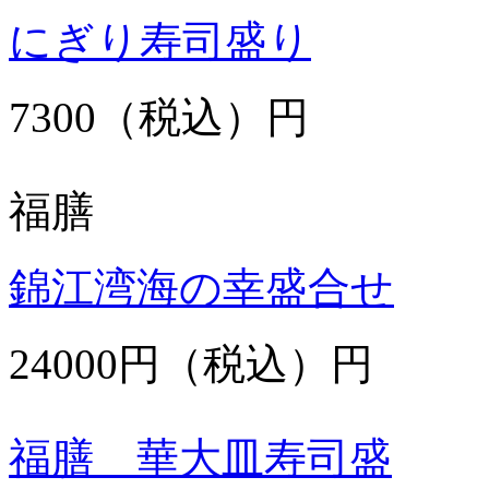
にぎり寿司盛り
7300（税込）円
福膳
錦江湾海の幸盛合せ
24000円（税込）円
福膳 華大皿寿司盛