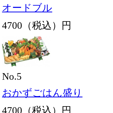
オードブル
4700（税込）円
No.5
おかずごはん盛り
4700（税込）円