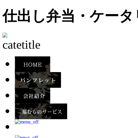
仕出し弁当・ケータ