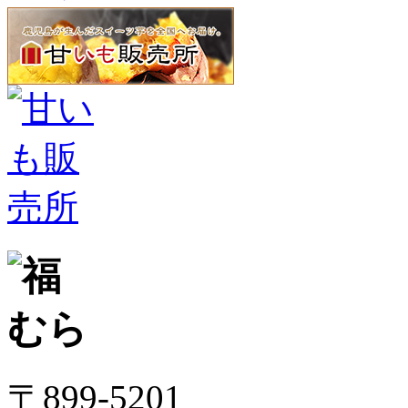
〒899-5201