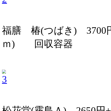
福膳 椿(つばき) 3700円
ｍ) 回収容器
松花堂(霧島Ａ) 2650円+